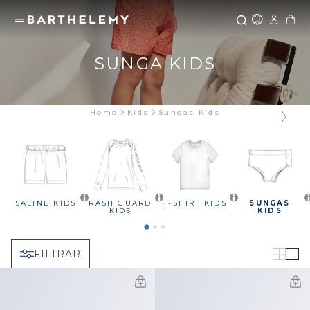
Icone Glo
SUNGA KIDS
Home
Kids
Sungas Kids
SALINE KIDS
RASH GUARD
T-SHIRT KIDS
SUNGAS
KIDS
KIDS
FILTRAR