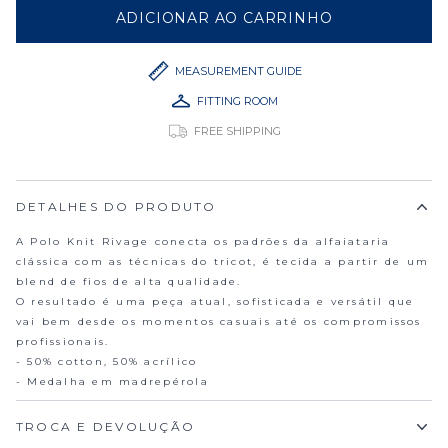
ADICIONAR AO CARRINHO
RIVAGE KNIT POLO TITANI
MEASUREMENT GUIDE
FITTING ROOM
FREE SHIPPING
DETALHES DO PRODUTO
A Polo Knit Rivage conecta os padrões da alfaiataria
clássica com as técnicas do tricot, é tecida a partir de um
blend de fios de alta qualidade.
O resultado é uma peça atual, sofisticada e versátil que
vai bem desde os momentos casuais até os compromissos
profissionais.
- 50% cotton, 50% acrílico
- Medalha em madrepérola
TROCA E DEVOLUÇÃO