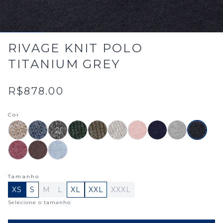
RIVAGE KNIT POLO
TITANIUM GREY
R$878.00
Cor
Tamanho
XS
S
M
L
XL
XXL
XXXL
Selecione o tamanho