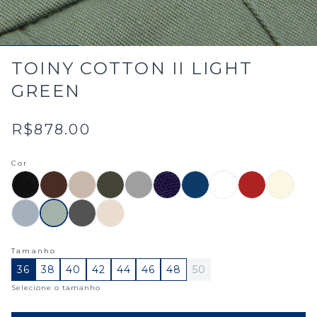
TOINY COTTON II LIGHT
GREEN
R$878.00
Cor
Tamanho
36
38
40
42
44
46
48
50
Selecione o tamanho