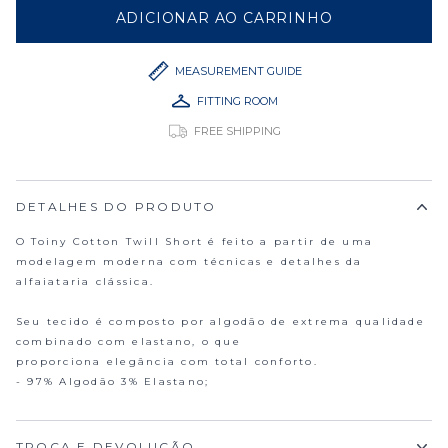
ADICIONAR AO CARRINHO
TOINY COTTON II LIGHT G
MEASUREMENT GUIDE
FITTING ROOM
FREE SHIPPING
DETALHES DO PRODUTO
O Toiny Cotton Twill Short é feito a partir de uma
modelagem moderna com técnicas e detalhes da
alfaiataria clássica.
Seu tecido é composto por algodão de extrema qualidade
combinado com elastano, o que
proporciona elegância com total conforto.
- 97% Algodão 3% Elastano;
TROCA E DEVOLUÇÃO