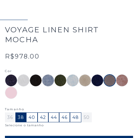
VOYAGE LINEN SHIRT
MOCHA
R$978.00
Cor
Tamanho
36
38
40
42
44
46
48
50
Selecione o tamanho