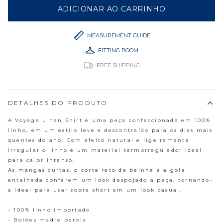
ADICIONAR AO CARRINHO
VOYAGE LINEN SHIRT MOC
MEASUREMENT GUIDE
FITTING ROOM
FREE SHIPPING
DETALHES DO PRODUTO
A Voyage Linen Shirt é uma peça confeccionada em 100%
linho, em um estilo leve e descontraído para os dias mais
quentes do ano. Com efeito natural e ligeiramente
irregular o linho é um material termorregulador ideal
para calor intenso.
As mangas curtas, o corte reto da bainha e a gola
entalhada conferem um look despojado a peça, tornando-
a ideal para usar sobre short em um look casual.
- 100% linho importado
- Botões madre pérola