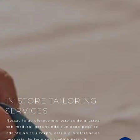
IN STORE TAILORING
SERVICES
Nossas lojas oferecem o serviço de ajustes
sob medida, garantindo que cada peça se
adapte ao seu corpo, estilo e preferências
pessoais. As técnicas tradicionais da