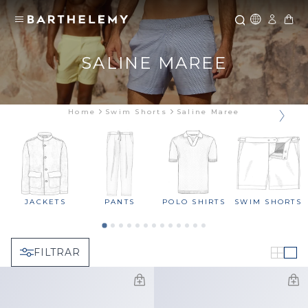
Icone Glo
SALINE MAREE
Home
Swim Shorts
Saline Maree
JACKETS
PANTS
POLO SHIRTS
SWIM SHORTS
FILTRAR