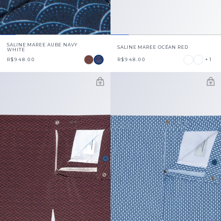
SALINE MAREE AUBE NAVY
SALINE MAREE OCÉAN RED
WHITE
+1
R$948.00
R$948.00